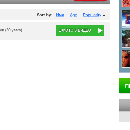
Sort by:
Имя
Age
Popularity
son
(30 years)
1 ФОТО 0 ВИДЕО
П