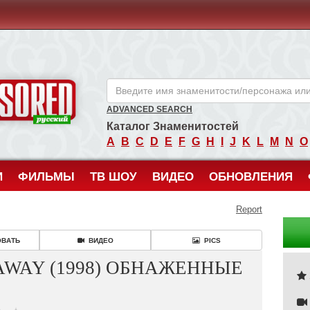
ANCENSORED - Голые Знаменитости Без Цензуры
ADVANCED SEARCH
Каталог Знаменитостей
A
B
C
D
E
F
G
H
I
J
K
L
M
N
O
И
ФИЛЬМЫ
ТВ ШОУ
ВИДЕО
ОБНОВЛЕНИЯ
Report
ОВАТЬ
ВИДЕО
PICS
AWAY (1998) ОБНАЖЕННЫЕ