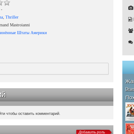
-
ma
,
Thriller
and Mastroianni
динённые Штаты Америки
Жа
Dra
ИЙ
По
ти чтобы оставить комментарий.
Добавить роль