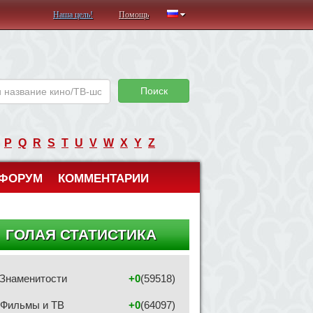
Наша цель!
Помощь
Поиск
P
Q
R
S
T
U
V
W
X
Y
Z
ФОРУМ
КОММЕНТАРИИ
ГОЛАЯ СТАТИСТИКА
Знаменитости
+0
(59518)
Фильмы и ТВ
+0
(64097)