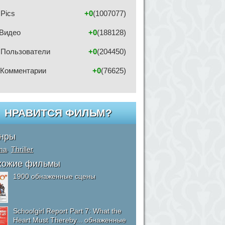
Pics
+0
(1007077)
Видео
+0
(188128)
Пользователи
+0
(204450)
Комментарии
+0
(76625)
НРАВИТСЯ ФИЛЬМ?
нры
ma
,
Thriller
хожие фильмы
1900 обнаженные сцены
Schoolgirl Report Part 7: What the
Heart Must Thereby... обнаженные