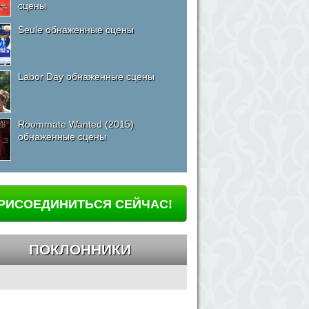
сцены
Seule обнаженные сцены
Labor Day обнаженные сцены
Roommate Wanted (2015)
обнаженные сцены
РИСОЕДИНИТЬСЯ СЕЙЧАС!
ПОКЛОННИКИ