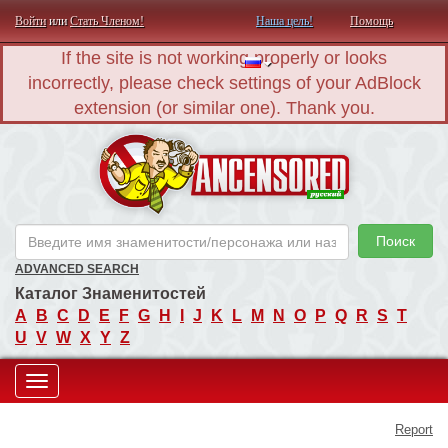
Войти
или
Стать Членом!
Наша цель!
Помощь
If the site is not working properly or looks
incorrectly, please check settings of your AdBlock
extension (or similar one). Thank you.
AN
Поиск
ADVANCED SEARCH
Каталог Знаменитостей
A
B
C
D
E
F
G
H
I
J
K
L
M
N
O
P
Q
R
S
T
U
V
W
X
Y
Z
Toggle
Report
navigation