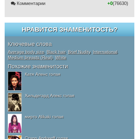
Комментарии
+0
(76630)
НРАВИТСЯ ЗНАМЕНИТОСТЬ?
Ключевые слова
Average body size
,
Black hair
,
Brief Nudity
,
International
,
Medium breasts (Real)
,
White
Похожие знаменитости
Катя Аленс голая
Хильдегард Алекс голая
мирто Alikaki голая
Старр Andreeff голая