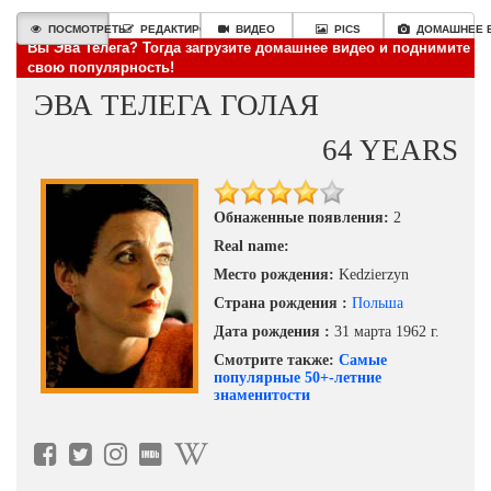
ПОСМОТРЕТЬ
РЕДАКТИРОВАТЬ
ВИДЕО
PICS
ДОМАШНЕЕ 
Вы Эва Телега? Тогда загрузите домашнее видео и поднимите
свою популярность!
ЭВА ТЕЛЕГА ГОЛАЯ
64 YEARS
Обнаженные появления:
2
Real name:
Место рождения:
Kedzierzyn
Страна рождения :
Польша
Дата рождения :
31 марта 1962 г.
Смотрите также:
Самые
популярные 50+-летние
знаменитости