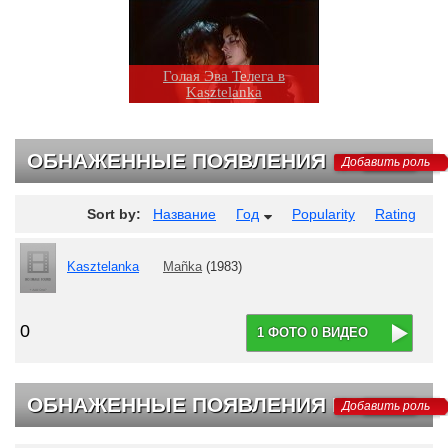
Голая Эва Телега в
Kasztelanka
ОБНАЖЕННЫЕ ПОЯВЛЕНИЯ
Добавить роль
Sort by:
Название
Год
Popularity
Rating
Kasztelanka
Mañka
(1983)
0
1 ФОТО 0 ВИДЕО
ОБНАЖЕННЫЕ ПОЯВЛЕНИЯ НА ТВ
Добавить роль